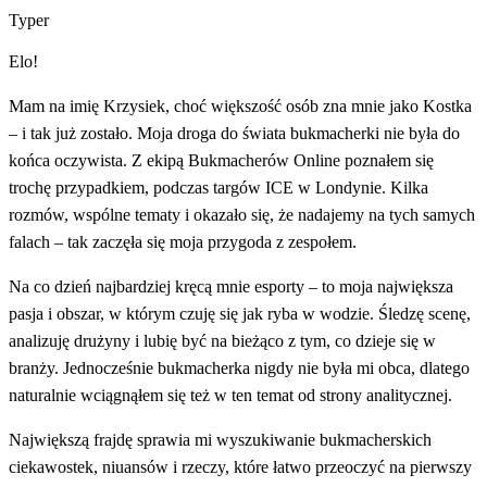
Typer
Elo!
Mam na imię Krzysiek, choć większość osób zna mnie jako Kostka
– i tak już zostało. Moja droga do świata bukmacherki nie była do
końca oczywista. Z ekipą Bukmacherów Online poznałem się
trochę przypadkiem, podczas targów ICE w Londynie. Kilka
rozmów, wspólne tematy i okazało się, że nadajemy na tych samych
falach – tak zaczęła się moja przygoda z zespołem.
Na co dzień najbardziej kręcą mnie esporty – to moja największa
pasja i obszar, w którym czuję się jak ryba w wodzie. Śledzę scenę,
analizuję drużyny i lubię być na bieżąco z tym, co dzieje się w
branży. Jednocześnie bukmacherka nigdy nie była mi obca, dlatego
naturalnie wciągnąłem się też w ten temat od strony analitycznej.
Największą frajdę sprawia mi wyszukiwanie bukmacherskich
ciekawostek, niuansów i rzeczy, które łatwo przeoczyć na pierwszy