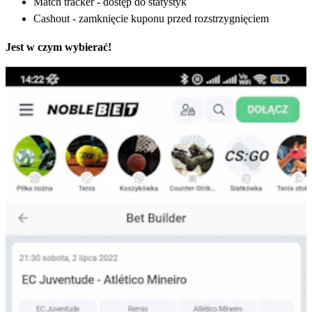
Match tracker - dostęp do statystyk
Cashout - zamknięcie kuponu przed rozstrzygnięciem
Jest w czym wybierać!