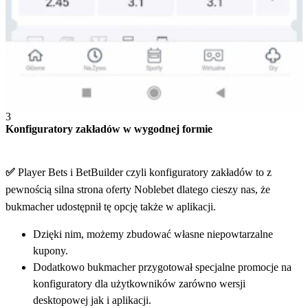
3
Konfiguratory zakładów w wygodnej formie
✅
Player Bets i BetBuilder czyli konfiguratory zakładów to z
pewnością silna strona oferty Noblebet dlatego cieszy nas, że
bukmacher udostępnił tę opcję także w aplikacji.
Dzięki nim, możemy zbudować własne niepowtarzalne
kupony.
Dodatkowo bukmacher przygotował specjalne promocje na
konfiguratory dla użytkowników zarówno wersji
desktopowej jak i aplikacji.