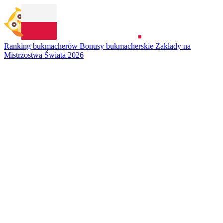
Ranking bukmacherów
Bonusy bukmacherskie
Zakłady na
Mistrzostwa Świata 2026