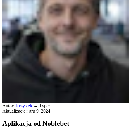
Autor:
Krzysiek
→
Typer
Aktualizacja:: gru 9, 2024
Aplikacja od Noblebet