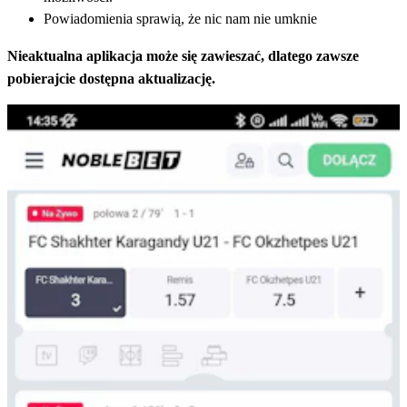
Powiadomienia sprawią, że nic nam nie umknie
Nieaktualna aplikacja może się zawieszać, dlatego zawsze
pobierajcie dostępna aktualizację.